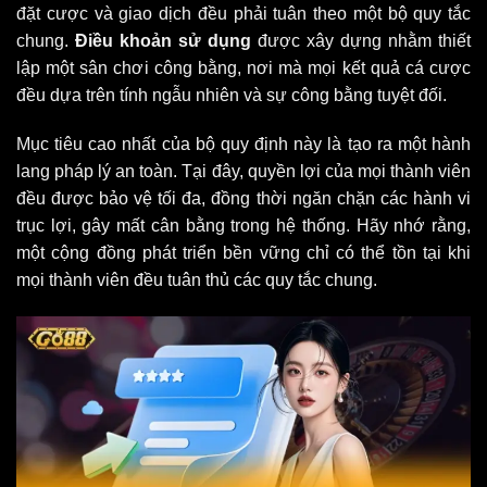
đặt cược và giao dịch đều phải tuân theo một bộ quy tắc
chung.
Điều khoản sử dụng
được xây dựng nhằm thiết
lập một sân chơi công bằng, nơi mà mọi kết quả cá cược
đều dựa trên tính ngẫu nhiên và sự công bằng tuyệt đối.
Mục tiêu cao nhất của bộ quy định này là tạo ra một hành
lang pháp lý an toàn. Tại đây, quyền lợi của mọi thành viên
đều được bảo vệ tối đa, đồng thời ngăn chặn các hành vi
trục lợi, gây mất cân bằng trong hệ thống. Hãy nhớ rằng,
một cộng đồng phát triển bền vững chỉ có thể tồn tại khi
mọi thành viên đều tuân thủ các quy tắc chung.