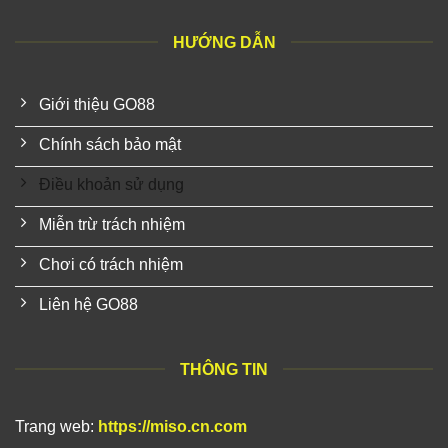
HƯỚNG DẪN
Giới thiệu GO88
Chính sách bảo mật
Điều khoản sử dụng
Miễn trừ trách nhiệm
Chơi có trách nhiệm
Liên hệ GO88
THÔNG TIN
Trang web:
https://miso.cn.com