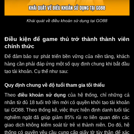
Khái quát về điều khoản sử dụng tại GO88
Điều kiện để game thủ trở thành thành viên
chính thức
Để đảm bảo sự phát triển bền vững của nền tảng, khách
hàng cần phải đáp ứng một số quy định chung khi bắt đầu
tạo tài khoản. Cụ thể như sau:
Quy định chung về độ tuổi tham gia tối thiểu
Theo
điều khoản sử dụng
của hệ thống, chỉ những cá
nhân từ đủ 18 tuổi trở lên mới có quyền khởi tạo tài khoản
tại GO88. Theo thống kê, việc thực hiện định danh tuổi tác
nghiêm ngặt đã giúp giảm 85% rủi ro liên quan đến các
giao dịch không kiểm soát từ trẻ vị thành niên. Do đó, hệ
thống có quyền yêu cầu cung cấp giấy tờ tùy thân để xác