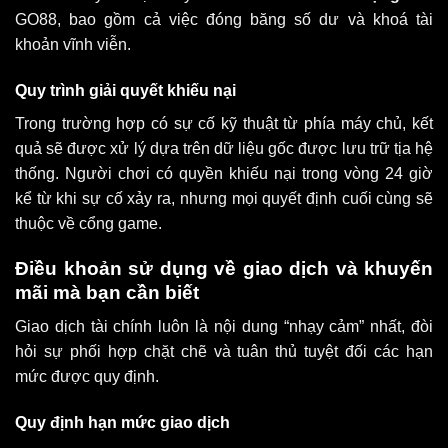
GO88, bao gồm cả việc đóng băng số dư và khoá tài
khoản vĩnh viễn.
Quy trình giải quyết khiếu nại
Trong trường hợp có sự cố kỹ thuật từ phía máy chủ, kết
quả sẽ được xử lý dựa trên dữ liệu gốc được lưu trữ tịa hệ
thống. Người chơi có quyền khiếu nại trong vòng 24 giờ
kể từ khi sự cố xảy ra, nhưng mọi quyết định cuối cùng sẽ
thuộc về cổng game.
Điều khoản sử dụng về giao dịch và khuyến
mãi mà bạn cần biết
Giao dịch tài chính luôn là nội dung “nhạy cảm” nhất, đòi
hỏi sự phối hợp chặt chẽ và tuân thủ tuyệt đối các hạn
mức được quy định.
Quy định hạn mức giao dịch