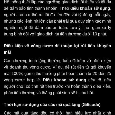
Hệ thống thiết lập các ngưỡng giao dịch tối thiểu và tối đa
để đảm bảo tính thanh khoản. Theo
điều khoản sử dụng
,
người chơi có thể rút tối đa lên đến vài tỷ đồng mỗi ngày,
nhưng các lệnh rút lớn cần phải trải qua quy trình xác minh
nghiêm ngặt để đảm bảo an toàn. Lưu ý, thời gian xử lý
trung bình đối với giao dịch rút tiền thường dưới 10 phút.
Điều kiện về vòng cược để thuận lợi rút tiền khuyến
mãi
Các chương trình tặng thưởng luôn đi kèm với điều kiện
về doanh thu vòng cược. Ví dụ, để rút tiền từ gói khuyến
mãi 100%, game thủ thường phải hoàn thành từ 20 đến 25
vòng cược hợp lệ.
Điều khoản sử dụng
nêu rõ, nếu
người chơi cố tình rút tiền trước khi hoàn thành điều kiện,
phần tiền thưởng và thắng phát sinh sẽ bị thu hồi.
Thời hạn sử dụng của các mã quà tặng (Giftcode)
Các mã quà tặng đều có thời hạn hiệu lực nhất định