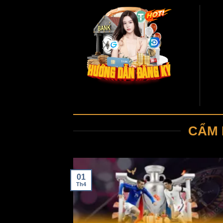
chính của mỗi thành viên tham gia tại
GO
Tầm nhìn, sứ mệnh và định hướng phát t
Định hướng phát triển đột ph
Định hướng chiến lược của
GO88
trong 
những công nghệ tiên phong nhất. Hệ thốn
các gợi ý kèo cược và tự động tối ưu 
cường các lớp bảo mật sinh trắc học và 
CẨM 
với đó, chúng tôi cũng sẽ liên tục cập 
để
GO88
duy trì vị thế dẫn đầu, mang l
Hệ sinh thái trò chơi đ
01
Th4
Sức mạnh nội tại của
GO88
nằm ở kho tr
bảng. Cụ thể như sau: