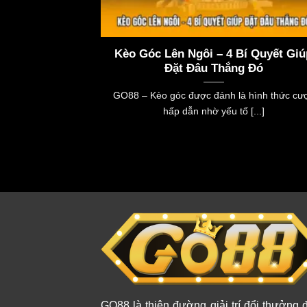
Game bài đổi thưởng – Hội tụ
Đây là niềm tự hào và cũng là “thanh n
Cách Chơi Và
Kèo Góc Lên Ngôi – 4 Bí Quyết Giú
Binh, Liêng, Phỏm,.. đều sẽ được tái hiệ
 Trội
Đặt Đâu Thắng Đó
Điểm đặc biệt là hệ thống sắp xếp bàn c
âu đã trở thành
GO88 – Kèo góc được đánh là hình thức cư
lệ thắng (RTP) tại sảnh game bài này lu
...]
hấp dẫn nhờ yếu tố [...]
Game bài đổi thưởng – Hội tụ những tay
Sảnh Tài Xỉu – Xóc Đĩa: Ứng
Trong bối cảnh người chơi ngày càng c
Xóc Đĩa. Mỗi phiên cược sẽ có một mã ch
quả. Sự minh bạch này đã giúp sảnh Tà
phiên vào khung giờ cao điểm.
Sảnh Slot Game – Đồ họa đỉnh
GO88 là thiên đường giải trí đổi thưởng 