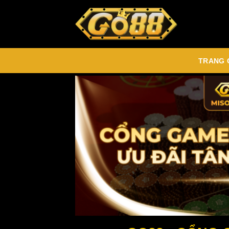
Bỏ
qua
nội
dung
TRANG 