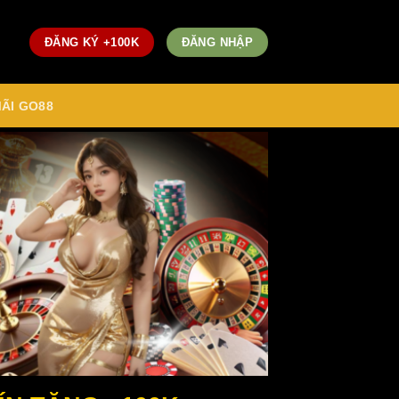
ĐĂNG KÝ +100K
ĐĂNG NHẬP
ÃI GO88