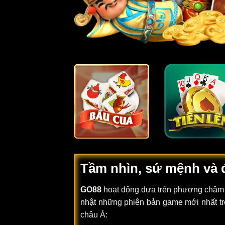
Tầm nhìn, sứ mệnh và đ
GO88
hoạt động dựa trên phương châm 
nhật những phiên bản game mới nhất trê
châu Á: