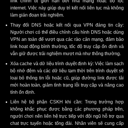
link chính bị giới hạn bởi nhà mạng hoặc bộ lọc
internet. Việc này giúp duy trì kết nối liên tục mà không
làm gián đoạn trải nghiệm.
Thay đổi DNS hoặc kết nối qua VPN đáng tin cậy:
Người chơi có thể điều chỉnh cấu hình DNS hoặc dùng
VPN an toàn để vượt qua các rào cản mạng, đảm bảo
link hoạt động bình thường, tốc độ truy cập ổn định và
vẫn giữ được trải nghiệm mượt mà như thông thường.
Xóa cache và dữ liệu trình duyệt định kỳ: Việc làm sạch
bộ nhớ đệm và các dữ liệu tạm thời trên trình duyệt sẽ
loại bỏ thông tin lỗi hoặc cũ, giúp đường link được tải
mới hoàn toàn, giảm tình trạng lỗi truy cập và nâng cao
tính ổn định.
Liên hệ bộ phận CSKH khi cần: Trong trường hợp
không khắc phục được bằng các phương pháp trên,
người chơi nên liên hệ trực tiếp với đội ngũ hỗ trợ qua
chat trực tuyến hoặc tổng đài. Nhân viên sẽ cung cấp