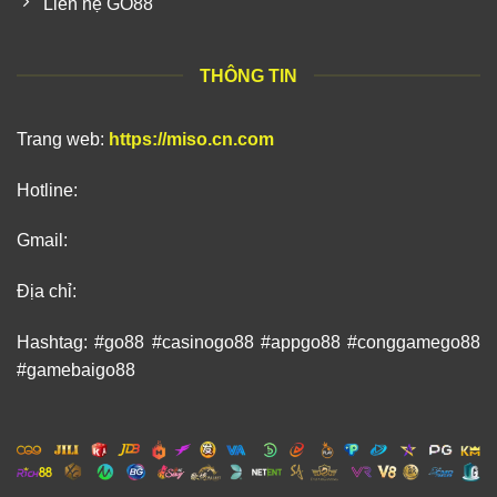
Liên hệ GO88
THÔNG TIN
Trang web:
https://miso.cn.com
Hotline:
Gmail:
Địa chỉ:
Hashtag: #go88 #casinogo88 #appgo88 #conggamego88
#gamebaigo88