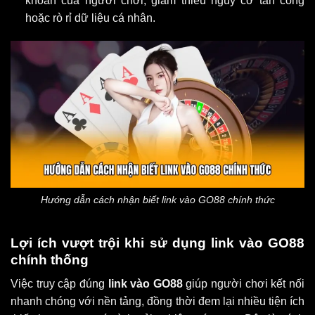
khoản của người chơi, giảm thiểu nguy cơ tấn công
hoặc rò rỉ dữ liệu cá nhân.
Hướng dẫn cách nhận biết link vào GO88 chính thức
Lợi ích vượt trội khi sử dụng link vào GO88
chính thống
Việc truy cập đúng
link vào GO88
giúp người chơi kết nối
nhanh chóng với nền tảng, đồng thời đem lại nhiều tiện ích