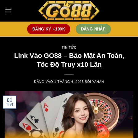
Bỏ
qua
nội
dung
ĐĂNG KÝ +100K
ĐĂNG NHẬP
TIN TỨC
Link Vào GO88 – Bảo Mật An Toàn,
Tốc Độ Truy x10 Lần
ĐĂNG VÀO
1 THÁNG 4, 2026
BỞI
YANAN
01
Th4