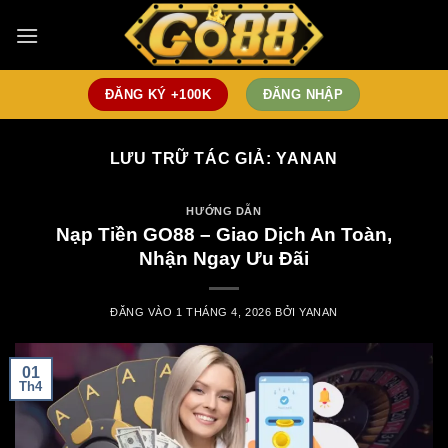
Bỏ
qua
nội
dung
ĐĂNG KÝ +100K
ĐĂNG NHẬP
LƯU TRỮ TÁC GIẢ:
YANAN
HƯỚNG DẪN
Nạp Tiền GO88 – Giao Dịch An Toàn,
Nhận Ngay Ưu Đãi
ĐĂNG VÀO
1 THÁNG 4, 2026
BỞI
YANAN
01
Th4