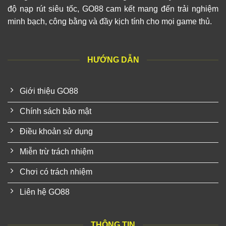
độ nạp rút siêu tốc, GO88 cam kết mang đến trải nghiệm
minh bạch, công bằng và đầy kịch tính cho mọi game thủ.
HƯỚNG DẪN
Giới thiệu GO88
Chính sách bảo mật
Điều khoản sử dụng
Miễn trừ trách nhiệm
Chơi có trách nhiệm
Liên hệ GO88
THÔNG TIN